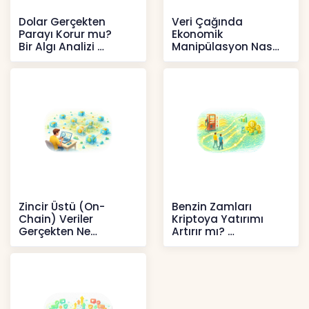
Dolar Gerçekten
Veri Çağında
Parayı Korur mu?
Ekonomik
Bir Algı Analizi
Manipülasyon Nasıl
Şekil Değiştirdi?
İçerikler
İçerikler
Zincir Üstü (On-
Benzin Zamları
Chain) Veriler
Kriptoya Yatırımı
Gerçekten Ne
Artırır mı?
Anlatır?
Kripto
Kripto