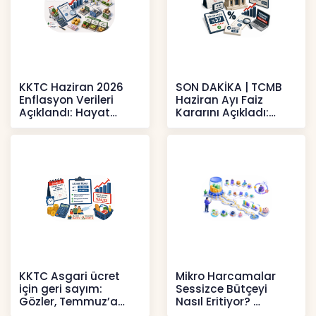
KKTC Haziran 2026
SON DAKİKA | TCMB
Enflasyon Verileri
Haziran Ayı Faiz
Açıklandı: Hayat
Kararını Açıkladı:
Pahalılığı Yükselişini
Politika Faizi Yüzde
Sür
37’de
Haberler
Haberler
KKTC Asgari ücret
Mikro Harcamalar
için geri sayım:
Sessizce Bütçeyi
Gözler, Temmuz’a
Nasıl Eritiyor?
yansıması beklenen
İçerikler