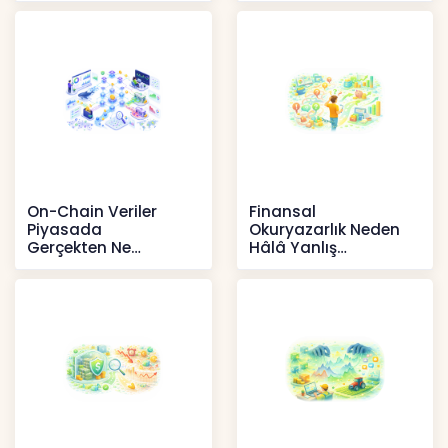
artışta
Haberler
On-Chain Veriler
Finansal
Piyasada
Okuryazarlık Neden
Gerçekten Ne
Hâlâ Yanlış
Anlatır?
Anlaşılıyor?
Kripto
İçerikler