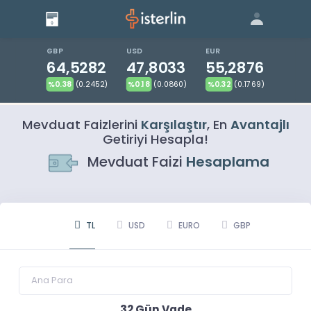
Giriş
Bize Ulaşın
|
Blog
|
GBP
USD
EUR
64,5282
47,8033
55,2876
%0.38
(0.2452)
%0.18
(0.0860)
%0.32
(0.1769)
Mevduat Faizlerini
Karşılaştır
, En
Avantajlı
Getiriyi Hesapla!
Mevduat Faizi
Hesaplama
TL
USD
EURO
GBP
32
Gün Vade