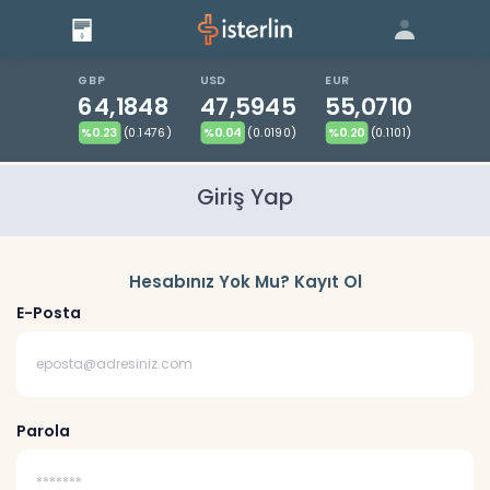
Giriş
Bize Ulaşın
|
Blog
|
GBP
USD
EUR
64,1848
47,5945
55,0710
%0.23
(0.1476)
%0.04
(0.0190)
%0.20
(0.1101)
Giriş Yap
Hesabınız Yok Mu? Kayıt Ol
E-Posta
Parola